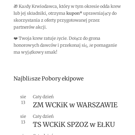
🎁 Każdy Krwiodawca, który w tym okresie odda krew
lub jej składniki, otrzyma
kupon*
uprawniający do
skorzystania z oferty przygotowanej przez
partnerów akcji.
❤️ Twoja krew ratuje życie. Dołącz do grona
honorowych dawców i przekonaj się, że pomaganie
ma wyjątkowy smak!
Najbliższe Pobory ekipowe
sie
Cały dzień
13
ZM WCKiK w WARSZAWIE
sie
Cały dzień
13
TS WCKiK SPZOZ w EŁKU