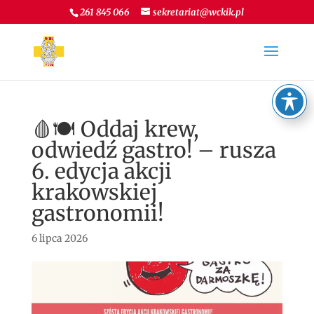
261 845 066
sekretariat@wckik.pl
🩸🍽️ Oddaj krew,
odwiedź gastro! – rusza
6. edycja akcji
krakowskiej
gastronomii!
6 lipca 2026