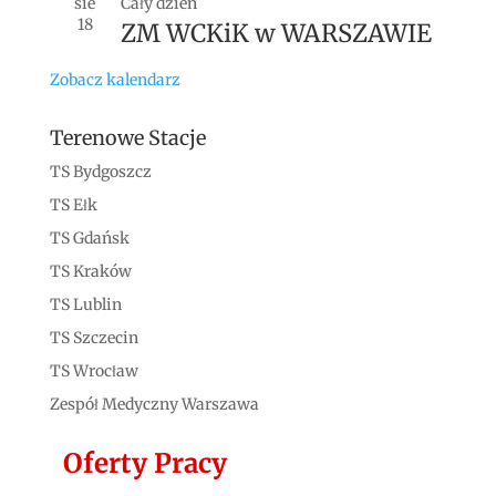
sie
Cały dzień
18
ZM WCKiK w WARSZAWIE
Zobacz kalendarz
Terenowe Stacje
TS Bydgoszcz
TS Ełk
TS Gdańsk
TS Kraków
TS Lublin
TS Szczecin
TS Wrocław
Zespół Medyczny Warszawa
Oferty Pracy