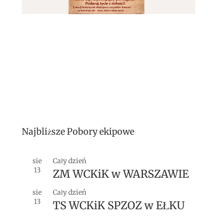
Najbliższe Pobory ekipowe
sie
Cały dzień
13
ZM WCKiK w WARSZAWIE
sie
Cały dzień
13
TS WCKiK SPZOZ w EŁKU