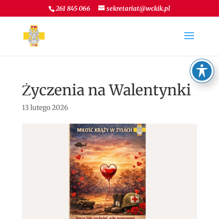
261 845 066
sekretariat@wckik.pl
Życzenia na Walentynki
13 lutego 2026